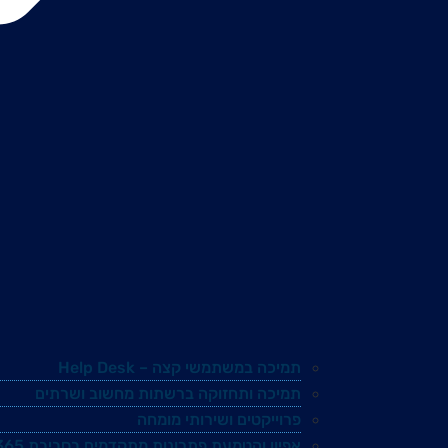
תמיכה במשתמשי קצה – Help Desk
תמיכה ותחזוקה ברשתות מחשוב ושרתים
פרוייקטים ושירותי מומחה
אפיון והטמעת פתרונות מתקדמים בסביבת Microsoft 365