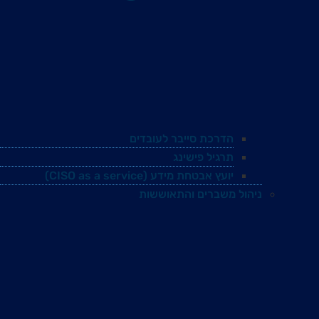
הדרכת סייבר לעובדים
תרגיל פישינג
יועץ אבטחת מידע (CISO as a service)
ניהול משברים והתאוששות