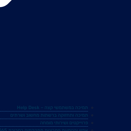
תמיכה במשתמשי קצה – Help Desk
תמיכה ותחזוקה ברשתות מחשוב ושרתים
פרוייקטים ושירותי מומחה
אפיון והטמעת פתרונות מתקדמים בסביבת Microsoft 365