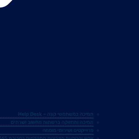
תמיכה במשתמשי קצה – Help Desk
תמיכה ותחזוקה ברשתות מחשוב ושרתים
פרוייקטים ושירותי מומחה
אפיון והטמעת פתרונות מתקדמים בסביבת Microsoft 365