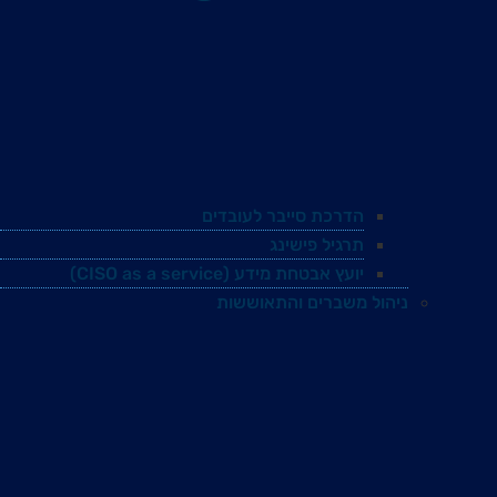
הדרכת סייבר לעובדים
תרגיל פישינג
יועץ אבטחת מידע (CISO as a service)
ניהול משברים והתאוששות