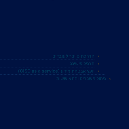
הדרכת סייבר לעובדים
תרגיל פישינג
יועץ אבטחת מידע (CISO as a service)
ניהול משברים והתאוששות