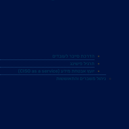
הדרכת סייבר לעובדים
תרגיל פישינג
יועץ אבטחת מידע (CISO as a service)
ניהול משברים והתאוששות