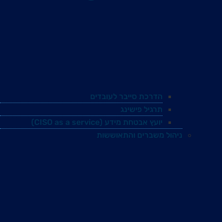
הדרכת סייבר לעובדים
תרגיל פישינג
יועץ אבטחת מידע (CISO as a service)
ניהול משברים והתאוששות