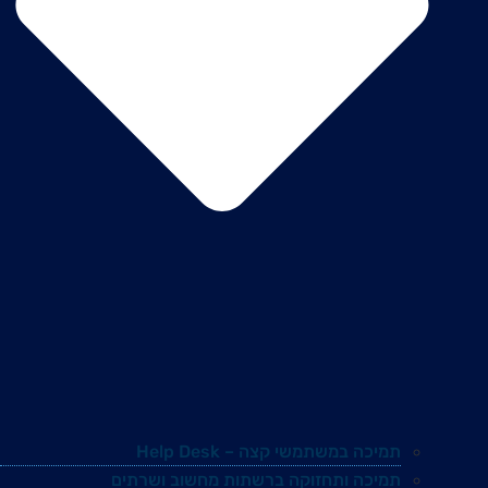
תמיכה במשתמשי קצה – Help Desk
תמיכה ותחזוקה ברשתות מחשוב ושרתים