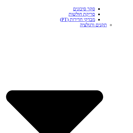
סקר סיכונים
סריקת חולשות
מבדקי חדירות (PT)
תקנים ורגולציה