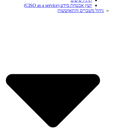
תרגיל פישינג
יועץ אבטחת מידע (CISO as a service)
ניהול משברים והתאוששות