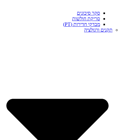
סקר סיכונים
סריקת חולשות
מבדקי חדירות (PT)
תקנים ורגולציה