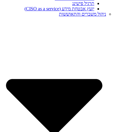
תרגיל פישינג
יועץ אבטחת מידע (CISO as a service)
ניהול משברים והתאוששות