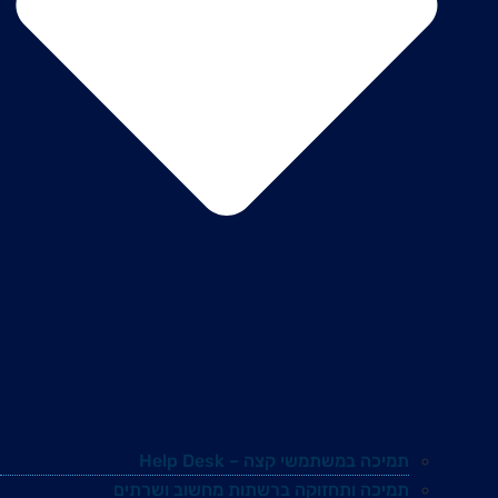
תמיכה במשתמשי קצה – Help Desk
תמיכה ותחזוקה ברשתות מחשוב ושרתים