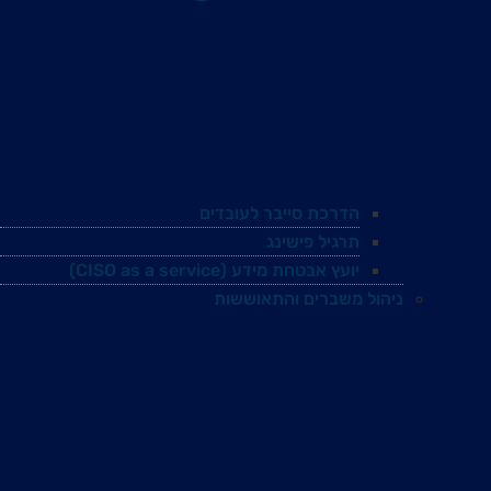
הדרכת סייבר לעובדים
תרגיל פישינג
יועץ אבטחת מידע (CISO as a service)
ניהול משברים והתאוששות