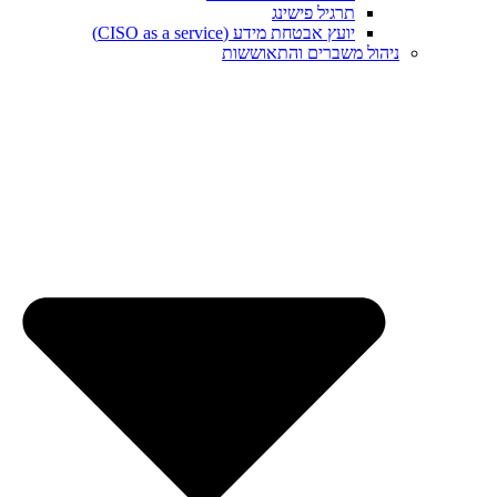
תרגיל פישינג
יועץ אבטחת מידע (CISO as a service)
ניהול משברים והתאוששות