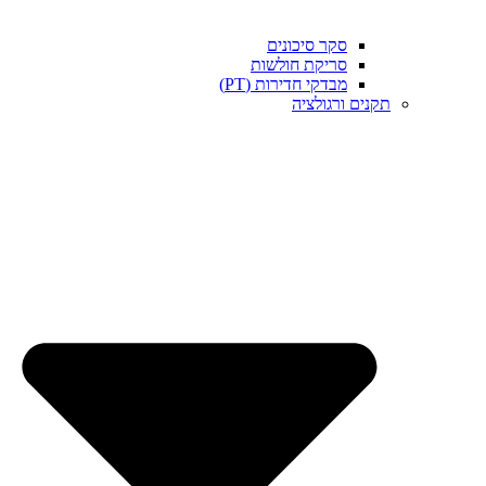
סקר סיכונים
סריקת חולשות
מבדקי חדירות (PT)
תקנים ורגולציה