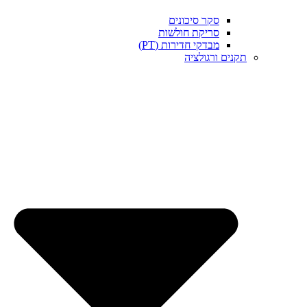
סקר סיכונים
סריקת חולשות
מבדקי חדירות (PT)
תקנים ורגולציה