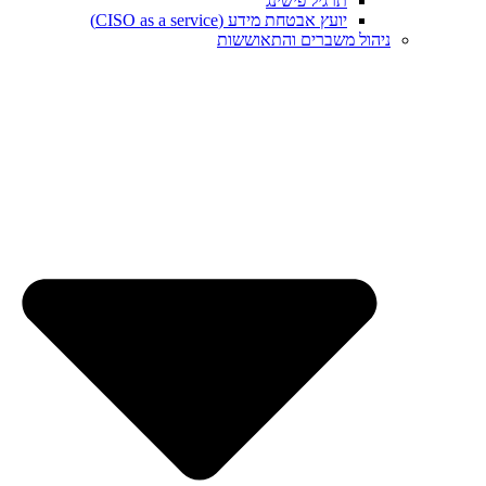
תרגיל פישינג
יועץ אבטחת מידע (CISO as a service)
ניהול משברים והתאוששות