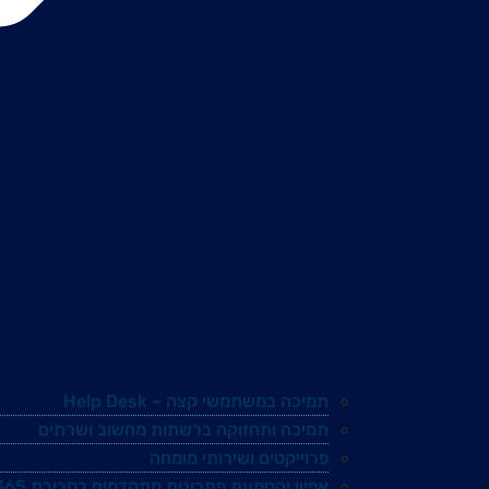
תמיכה במשתמשי קצה – Help Desk
תמיכה ותחזוקה ברשתות מחשוב ושרתים
פרוייקטים ושירותי מומחה
אפיון והטמעת פתרונות מתקדמים בסביבת Microsoft 365