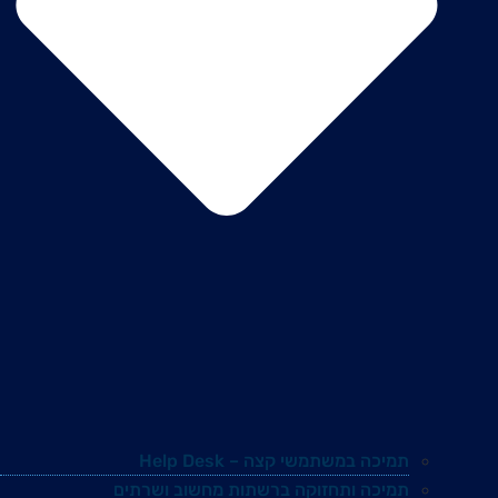
תמיכה במשתמשי קצה – Help Desk
תמיכה ותחזוקה ברשתות מחשוב ושרתים