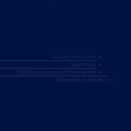
הדרכת סייבר לעובדים
תרגיל פישינג
יועץ אבטחת מידע (CISO as a service)
ניהול משברים והתאוששות